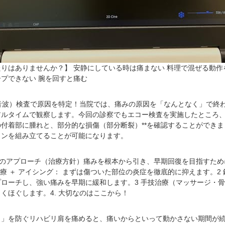
りはありませんか？】 安静にしている時は痛まない 料理で混ぜる動作
プできない 腕を回すと痛む
超音波）検査で原因を特定！当院では、痛みの原因を「なんとなく」で終
ルタイムで観察します。今回の診察でもエコー検査を実施したところ、
付着部に腫れと、部分的な損傷（部分断裂）**を確認することができ
ランを組み立てることが可能になります。
3つのアプローチ（治療方針）痛みを根本から引き、早期回復を目指すた
治療 ＋ アイシング： まずは傷ついた部位の炎症を徹底的に抑えます。2
ローチし、強い痛みを早期に緩和します。3 手技治療（マッサージ・骨
くほぐします。4. 大切なのはここから！
）」を防ぐリハビリ肩を痛めると、痛いからといって動かさない期間が