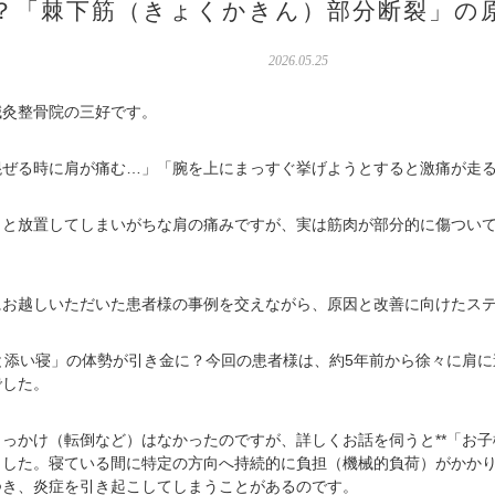
？「棘下筋（きょくかきん）部分断裂」の
2026.05.25
鍼灸整骨院の三好です。
混ぜる時に肩が痛む…」「腕を上にまっすぐ挙げようとすると激痛が走
」と放置してしまいがちな肩の痛みですが、実は筋肉が部分的に傷つい
にお越しいただいた患者様の事例を交えながら、原因と改善に向けたス
供と添い寝」の体勢が引き金に？今回の患者様は、約5年前から徐々に肩
でした。
っかけ（転倒など）はなかったのですが、詳しくお話を伺うと**「お子
ました。寝ている間に特定の方向へ持続的に負担（機械的負荷）がかか
つき、炎症を引き起こしてしまうことがあるのです。