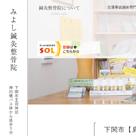
下
関
交通事故施術専
市
で
信
頼
で
き
る
整
骨
院/
併
設
ジ
ム
で
健
康
を
サ
ポ
ー
ト。
下関市【